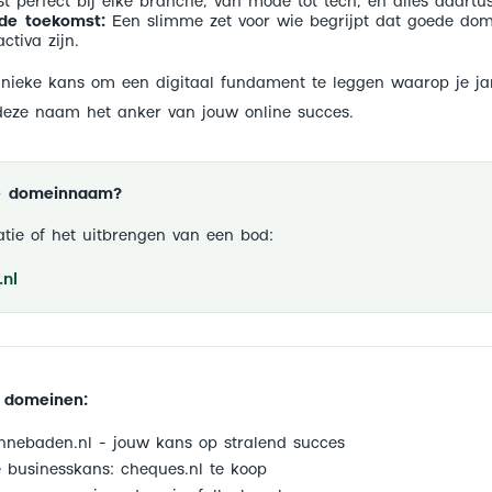
t perfect bij elke branche, van mode tot tech, en alles daartus
 de toekomst:
Een slimme zet voor wie begrijpt dat goede d
tiva zijn.
 unieke kans om een digitaal fundament te leggen waarop je j
eze naam het anker van jouw online succes.
ze domeinnaam?
tie of het uitbrengen van een bod:
nl
 domeinen:
nebaden.nl - jouw kans op stralend succes
 businesskans: cheques.nl te koop