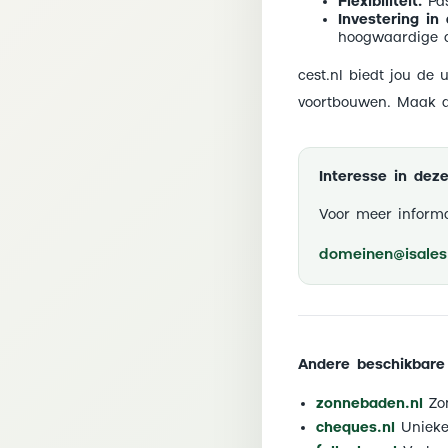
Flexibiliteit:
Pas
Investering in
hoogwaardige ac
cest.nl biedt jou de
voortbouwen. Maak d
Interesse in de
Voor meer informa
domeinen@isales.
Andere beschikbare
zonnebaden.nl
Zon
cheques.nl
Unieke