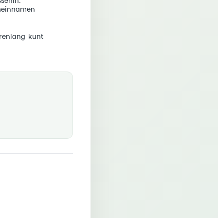
senin.
omeinnamen
arenlang kunt